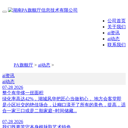
公司首页
关于我们
ai资讯
ai动态
联系我们
PA旗舰厅
>
ai动态
>
ai资讯
ai动态
07-28
2026
整个有华侈一丝面积
绿化率高达42%，湖城风华把匠心当做初心， 地方会客堂即
是小区社交的绝佳场合，让糊口漾开了所有的美色，提高，适
合一家三口或是二胎家庭~时间储藏...
07-28
2026
我们既要苦守本身根脉取艺术特色