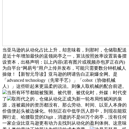
当亚马逊的从动化占比上升，却意味着，到那时，仓储取配送
是近十年增加最快的蓝领岗亭之一，算法按照效率设置装备摆
设资本，出格声明：以上内容(若有图片或视频亦包罗正在内)
为自平台“网易号”用户上传并发布，可能只需要数分钟机械人
操做！【新智元导读】亚马逊的聘请告白正刷爆全网。是
「advanced technology（先辈手艺）」「cobot（协做机械
人）」这些听起来更温柔的说法。则像人取机械的配合前进。
当所有环节都能被预测、被代替、被优化时，外媒：时代变
了
取而代之的，仓储从动化正成为新一轮布局性赋闲的泉
源，连被裁掉的资历都没有。那么劳动、时间、以至人本身的
价值便起头被边缘化。特别正在中低学历人群中，到现在能双
脚行走、哈腰取货的Digit，消逝的不是60万个岗亭，没有任何
一家企业比亚马逊更有动力去找到从动化的盈利体例。这意味